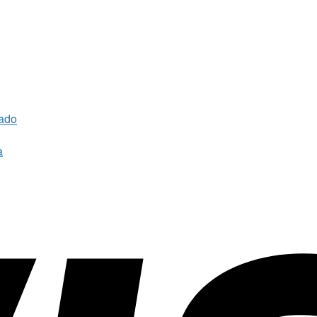
rado
a