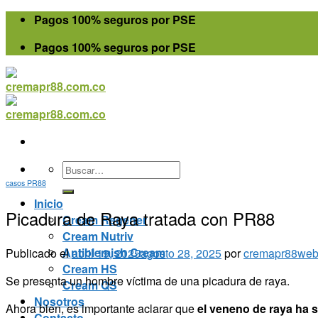
Skip
Pagos 100% seguros por PSE
to
Pagos 100% seguros por PSE
content
Buscar
por:
casos PR88
Inicio
Picadura de Raya tratada con PR88
Cream Regener
Cream Nutriv
Antiblemish Cream
Publicado el
abril 19, 2025
agosto 28, 2025
por
cremapr88web
Cream HS
Se presenta un hombre víctima de una picadura de raya.
Cream QS
Nosotros
Ahora bien, es importante aclarar que
el veneno de raya ha 
Contacto