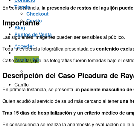
Tienda
En consecuencia,
la presencia de restos del aguijón puede
Checkout
Carrito
Importante
Blog
Puntos de Venta
Las siguientes imágenes pueden ser sensibles al público.
Acceder
Toda la evidencia fotográfica presentada es
contenido exclu
Carrito /
$
0
Cabe resaltar, que las fotografías fueron tomadas bajo el estr
Descripción del Caso Picadura de Ray
Carrito
En primera instancia, se presenta un
paciente masculino de 
Quien acudió al servicio de salud más cercano al tener
una he
Tras 15 días de hospitalización y un criterio médico de a
En consecuencia se realiza la anamnesis y evaluación de la l