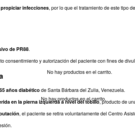
 propiciar infecciones
, por lo que el tratamiento de este tipo 
sivo de PR88
.
icto consentimiento y autorización del paciente con fines de div
No hay productos en el carrito.
a
65 años diabético
de Santa Bárbara del Zulia, Venezuela.
No hay productos en el carrito.
rida en la pierna izquierda a nivel del tobillo
, producto de un
mputación
, el paciente se retira voluntariamente del Centro Asi
esión.