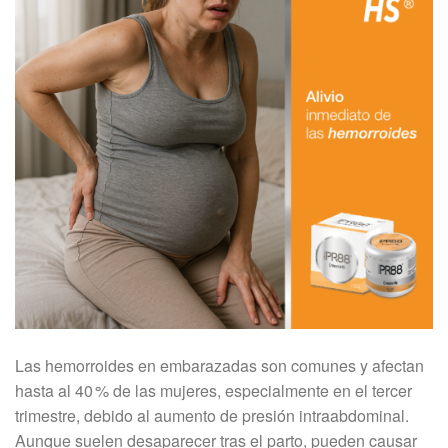
Las hemorroides en embarazadas son comunes y afectan
hasta al 40 % de las mujeres, especialmente en el tercer
trimestre, debido al aumento de presión intraabdominal.
Aunque suelen desaparecer tras el parto, pueden causar