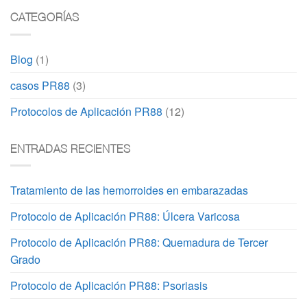
CATEGORÍAS
Blog
(1)
casos PR88
(3)
Protocolos de Aplicación PR88
(12)
ENTRADAS RECIENTES
Tratamiento de las hemorroides en embarazadas
Protocolo de Aplicación PR88: Úlcera Varicosa
Protocolo de Aplicación PR88: Quemadura de Tercer
Grado
Protocolo de Aplicación PR88: Psoriasis