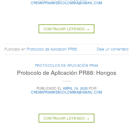
CREMAPR88WEBCOLOMBIA@GMAIL.COM
CONTINUAR LEYENDO
→
Publicado en
Protocolos de Aplicación PR88
Deje un comentario
PROTOCOLOS DE APLICACIÓN PR88
Protocolo de Aplicación PR88: Hongos
PUBLICADO EL
ABRIL 19, 2025
POR
CREMAPR88WEBCOLOMBIA@GMAIL.COM
CONTINUAR LEYENDO
→