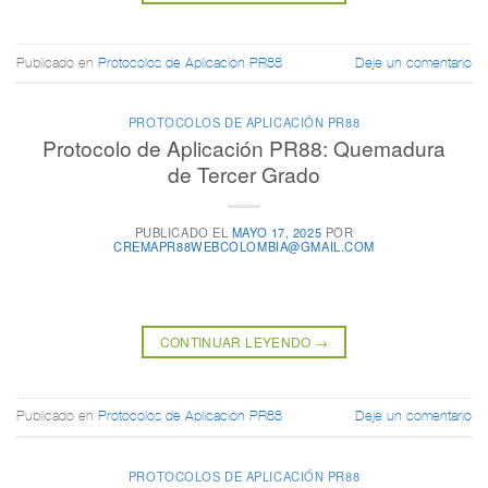
Publicado en
Protocolos de Aplicación PR88
Deje un comentario
PROTOCOLOS DE APLICACIÓN PR88
Protocolo de Aplicación PR88: Quemadura
de Tercer Grado
PUBLICADO EL
MAYO 17, 2025
POR
CREMAPR88WEBCOLOMBIA@GMAIL.COM
CONTINUAR LEYENDO
→
Publicado en
Protocolos de Aplicación PR88
Deje un comentario
PROTOCOLOS DE APLICACIÓN PR88