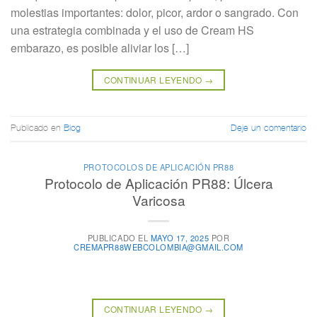
molestias importantes: dolor, picor, ardor o sangrado. Con
una estrategia combinada y el uso de Cream HS
embarazo, es posible aliviar los […]
CONTINUAR LEYENDO
→
Publicado en
Blog
Deje un comentario
PROTOCOLOS DE APLICACIÓN PR88
Protocolo de Aplicación PR88: Úlcera
Varicosa
PUBLICADO EL
MAYO 17, 2025
POR
CREMAPR88WEBCOLOMBIA@GMAIL.COM
CONTINUAR LEYENDO
→