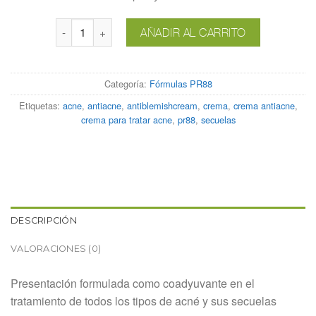
Antiblemish Cream cantidad
AÑADIR AL CARRITO
Categoría:
Fórmulas PR88
Etiquetas:
acne
,
antiacne
,
antiblemishcream
,
crema
,
crema antiacne
,
crema para tratar acne
,
pr88
,
secuelas
DESCRIPCIÓN
VALORACIONES (0)
Presentación formulada como coadyuvante en el
tratamiento de todos los tipos de acné y sus secuelas