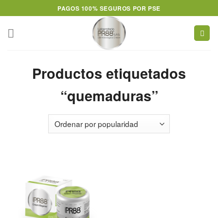
Skip
PAGOS 100% SEGUROS POR PSE
to
content
Productos etiquetados
“quemaduras”