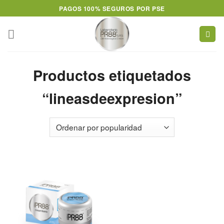
Skip
PAGOS 100% SEGUROS POR PSE
to
content
Productos etiquetados
“lineasdeexpresion”