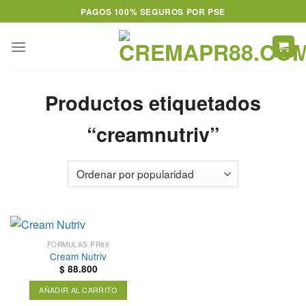
Skip
PAGOS 100% SEGUROS POR PSE
to
content
Productos etiquetados
“creamnutriv”
FÓRMULAS PR88
Cream Nutriv
$
88.800
AÑADIR AL CARRITO